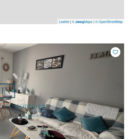
Leaflet
|
©
Maps
|
© OpenStreetMap
Jawg