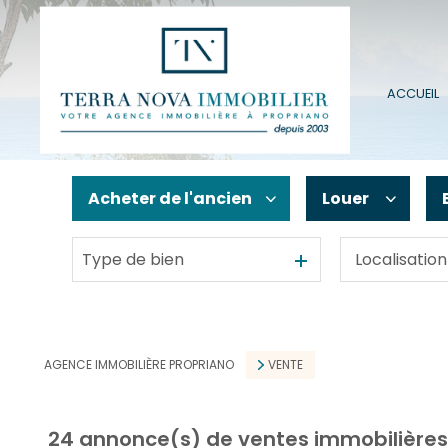
ACCUEIL
Acheter
de l'ancien
Louer
Type de bien
De l'ancien
à l'année
De l'immo pro
En saisonnier
AGENCE IMMOBILIÈRE PROPRIANO
VENTE
24
annonce(s) de ventes immobilières