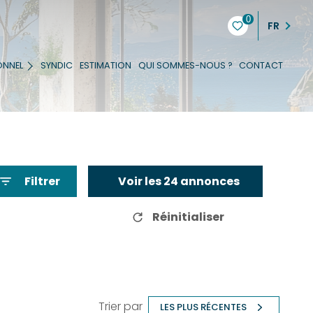
0
FR
ONNEL
SYNDIC
ESTIMATION
QUI SOMMES-NOUS ?
CONTACT
Filtrer
Voir les
24
annonces
Réinitialiser
Trier par
LES PLUS RÉCENTES