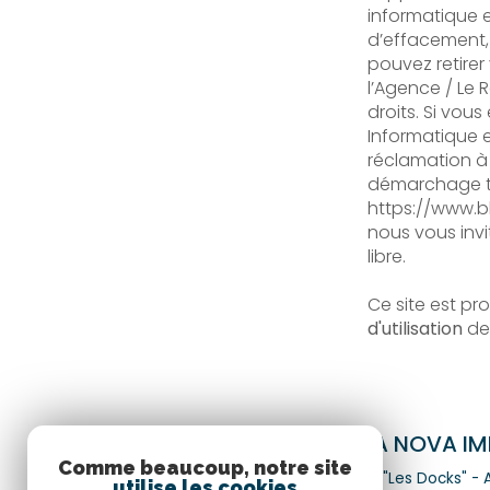
informatique et
d’effacement, 
pouvez retire
l’Agence / Le 
droits. Si vou
Informatique e
réclamation à 
démarchage tél
https://www.bl
nous vous invi
libre.
Ce site est pr
d'utilisation
de
TERRA NOVA IM
Comme beaucoup, notre site
Lieu-dit "Les Docks" -
utilise les cookies