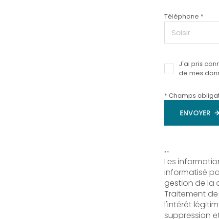
Téléphone *
J'ai pris con
de mes donn
* Champs obligat
ENVOYER
**
Les informatio
informatisé p
gestion de la 
Traitement de
l'intérêt légi
suppression et