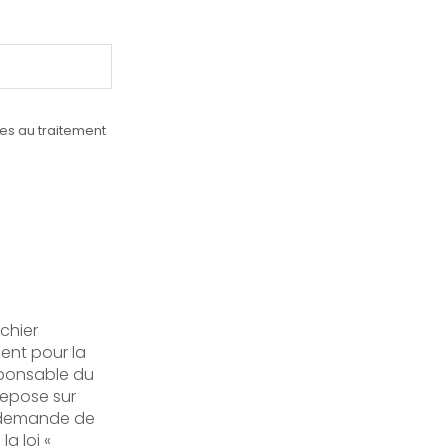
ves au traitement
ichier
ent pour la
sponsable du
repose sur
'à demande de
a loi «