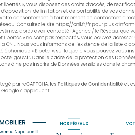
 libertés », vous disposez des droits d’accès, de rectificat
d’opposition, de limitation et de portabilité de vos donn
r votre consentement à tout moment en contactant dire
Réseau. Consultez le site
https://cnil.fr/fr
pour plus d’inform
s estimez, après avoir contacté l'Agence / le Réseau, que vo
t Libertés » ne sont pas respectés, vous pouvez adresser
la CNIL. Nous vous informons de l’existence de la liste d'o
éphonique « Bloctel », sur laquelle vous pouvez vous inscri
octel.gouv.fr
. Dans le cadre de la protection des Données
tons à ne pas inscrire de Données sensibles dans le cham
otégé par reCAPTCHA, les
Politiques de Confidentialité
et e
 Google s'appliquent.
MOBILIER
NOS RÉSEAUX
VOT
 Avenue Napoleon III