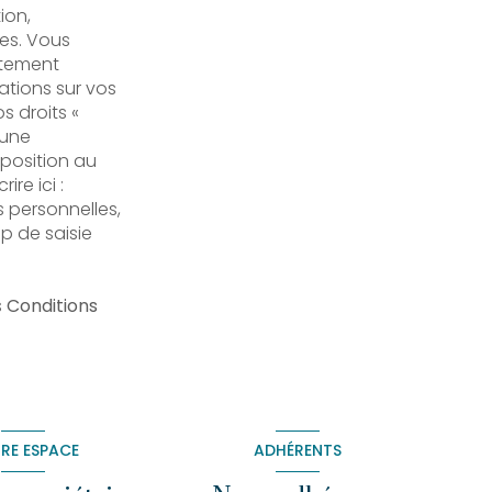
ion,
ées. Vous
ctement
ations sur vos
s droits «
 une
pposition au
re ici :
 personnelles,
p de saisie
s
Conditions
RE ESPACE
ADHÉRENTS