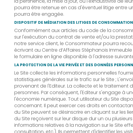
la pertinence, la mise à jour, ou l'exhaustivité de 
pourra être retenue en cas d'éventuel litige entre un 
pourra être engagée.
DISPOSITIF DE MÉDIATION DES LITIGES DE CONSOMMATION
Conformément aux articles du code de la consommatio
sur l'exécution du contrat de vente et/ou la prest
notre service client, le Consommateur pourra reco
écrivant au Centre d’Affaires Stéphanois Immeuble l
le formulaire en ligne disponible à l'adresse suiva
LA PROTECTION DE LA VIE PRIVÉE ET DES DONNÉES PERSON
Le Site collecte les informations personnelles fournie
statistiques générales sur le trafic sur le Site ; L'e
provenant de l'Editeur. La collecte et le traitemen
personnes. Par conséquent, l'Editeur s'engage à un
l'économie numérique. Tout utilisateur du Site disp
concernant. Il peut exercer ces droits en contactant 
du Site peuvent se désinscrire en cliquant sur les l
du Site reçoivent sur leur disque dur un ou plusieu
informations relatives à la navigation sur le Site eff
consultation, etc.). Ils permettent d'identifier les 