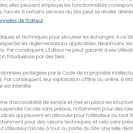
aire, elles peuvent employer les fonctionnalités correspon
s, l'accès à certains services du Site peut se révéler altéré
nelles de l'Editeur
idiques et techniques pour sécuriser les échanges. A ce ti
pecter les réglementations applicables. Néanmoins, les Ut
ts. Par conséquent, L'Editeur ne peut garantir à ses Utili
on frauduleuse par des tiers.
es données protégées par le Code de la propriété intellectu
ar conséquent, leur exploitation offline ou online, à titr
est interdite.
e d'accessibilité de service et met en place les structure
ut suspendre l'accès sans préavis, notamment pour des rai
ices qui peuvent en découler pour l'Utilisateur ou tout t
otamment pour des raisons techniques, et cela sans préavis.
ut Utilisateur l'accès à tout ou partie du Site. Une telle 