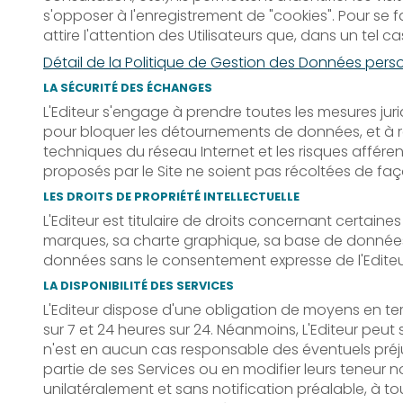
s'opposer à l'enregistrement de "cookies". Pour se f
attire l'attention des Utilisateurs que, dans un tel ca
Détail de la Politique de Gestion des Données person
LA SÉCURITÉ DES ÉCHANGES
L'Editeur s'engage à prendre toutes les mesures jur
pour bloquer les détournements de données, et à res
techniques du réseau Internet et les risques afféren
proposés par le Site ne soient pas récoltées de faç
LES DROITS DE PROPRIÉTÉ INTELLECTUELLE
L'Editeur est titulaire de droits concernant certain
marques, sa charte graphique, sa base de données. P
données sans le consentement expresse de l'Editeur 
LA DISPONIBILITÉ DES SERVICES
L'Editeur dispose d'une obligation de moyens en term
sur 7 et 24 heures sur 24. Néanmoins, L'Editeur pe
n'est en aucun cas responsable des éventuels préjud
partie de ses Services ou en modifier leurs teneur n
unilatéralement et sans notification préalable, à to