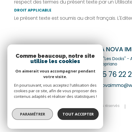
respect des termes du présent texte par un Utilisate
DROIT APPLICABLE
Le présent texte est soumis au droit français. L'Edi
TERRA NOVA IM
Comme beaucoup, notre site
Lieu-dit "Les Docks" -
utilise les cookies
20110
Propriano
On aimerait vous accompagner pendant
04 95 76 22 2
votre visite.
terranovaimmo@w
En poursuivant, vous acceptez l'utilisation des
cookies par ce site, afin de vous proposer des
contenus adaptés et réaliser des statistiques !
© 2026 | Tous droits réservés
PARAMÉTRER
TOUT ACCEPTER