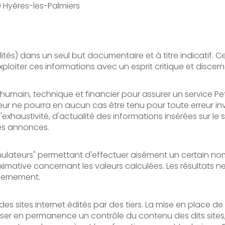
 Hyères-les-Palmiers
lités) dans un seul but documentaire et à titre indicatif
à exploiter ces informations avec un esprit critique et disce
humain, technique et financier pour assurer un service Pe
'Editeur ne pourra en aucun cas être tenu pour toute erreu
d'exhaustivité, d'actualité des informations insérées sur le
les annonces.
"simulateurs" permettant d'effectuer aisément un certain n
mative concernant les valeurs calculées. Les résultats ne 
scernement.
es sites Internet édités par des tiers. La mise en place de 
iser en permanence un contrôle du contenu des dits sites, et