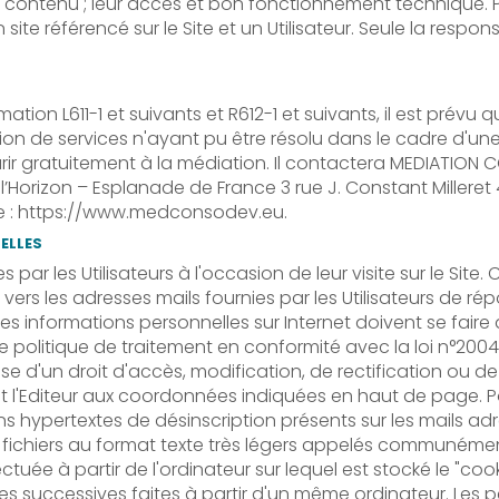
leur contenu ; leur accès et bon fonctionnement technique. 
site référencé sur le Site et un Utilisateur. Seule la respons
n L611-1 et suivants et R612-1 et suivants, il est prévu q
ation de services n'ayant pu être résolu dans le cadre d'u
urir gratuitement à la médiation. Il contactera MEDIATIO
’Horizon – Esplanade de France 3 rue J. Constant Milleret
nte : https://www.medconsodev.eu.
NELLES
s par les Utilisateurs à l'occasion de leur visite sur le Site
nvoi vers les adresses mails fournies par les Utilisateurs d
t des informations personnelles sur Internet doivent se fai
e politique de traitement en conformité avec la loi n°200
ose d'un droit d'accès, modification, de rectification ou 
l'Editeur aux coordonnées indiquées en haut de page. Pour f
iens hypertextes de désinscription présents sur les mails a
rs fichiers au format texte très légers appelés communément
ectuée à partir de l'ordinateur sur lequel est stocké le "coo
visites successives faites à partir d'un même ordinateur. Le