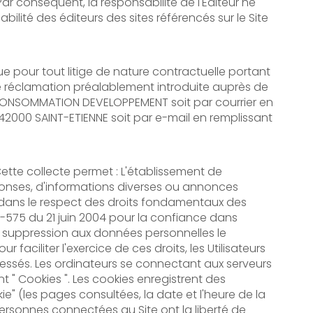
Par conséquent, la responsabilité de l'Editeur ne
abilité des éditeurs des sites référencés sur le Site
ue pour tout litige de nature contractuelle portant
ne réclamation préalablement introduite auprès de
N CONSOMMATION DEVELOPPEMENT soit par courrier en
 42000 SAINT-ETIENNE soit par e-mail en remplissant
. Cette collecte permet : L'établissement de
e réponses, d'informations diverses ou annonces
re dans le respect des droits fondamentaux des
4-575 du 21 juin 2004 pour la confiance dans
de suppression aux données personnelles le
aciliter l'exercice de ces droits, les Utilisateurs
dressés. Les ordinateurs se connectant aux serveurs
 " Cookies ". Les cookies enregistrent des
kie" (les pages consultées, la date et l'heure de la
s personnes connectées au Site ont la liberté de