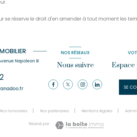
ur.
teur se réserve le droit d'en amender à tout moment les te
MOBILIER
NOS RÉSEAUX
VOT
 Avenue Napoleon III
Nous suivre
Espace 
2
SE CO
anadoo.fr
Nos honoraires
Nos partenaires
Mentions légales
Admi
Réalisé par :