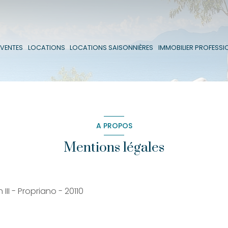
VENTES
VENTES
LOCATIONS
LOCATIONS SAISONNIÈRES
IMMOBILIER PROFESSI
LOCATIONS
A PROPOS
Mentions légales
III - Propriano - 20110