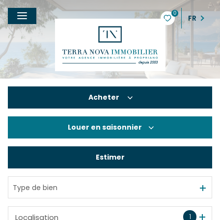
0
FR
Acheter
Louer
en saisonnier
De l'ancien
De l'immo pro
Estimer
à l'année
En saisonnier
Type de bien
1
Localisation