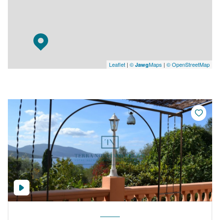
Leaflet
|
©
Maps
|
© OpenStreetMap
Jawg