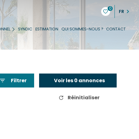
0
FR
ONNEL
SYNDIC
ESTIMATION
QUI SOMMES-NOUS ?
CONTACT
Filtrer
Voir les
0
annonces
Réinitialiser