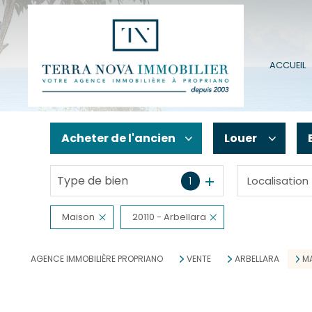
ACCUEIL
Acheter
de l'ancien
Louer
Type de bien
1
Localisation
De l'ancien
à l'année
De l'immo pro
En saisonnier
Maison
20110 - Arbellara
AGENCE IMMOBILIÈRE PROPRIANO
VENTE
ARBELLARA
M