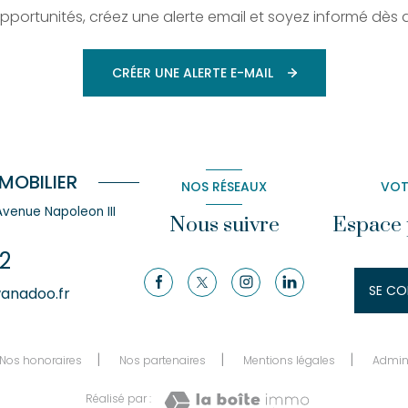
ortunités, créez une alerte email et soyez informé dès 
CRÉER UNE ALERTE E-MAIL
MOBILIER
NOS RÉSEAUX
VOT
 Avenue Napoleon III
Nous suivre
Espace 
2
SE CO
anadoo.fr
Nos honoraires
Nos partenaires
Mentions légales
Admi
Réalisé par :